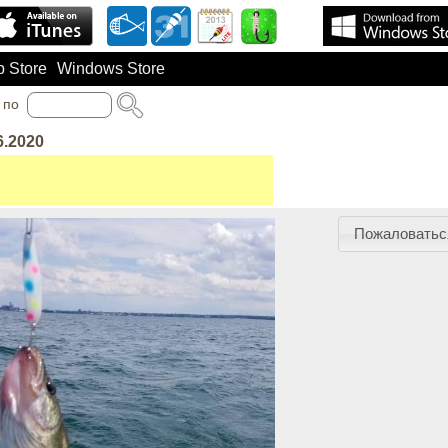
 Store
Windows Store
по
6.2020
Пожаловатьс