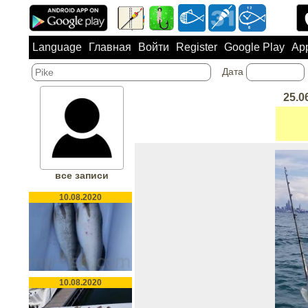
Language
Главная
Войти
Register
Google Play
App
Дата
25.0
все записи
10.08.2020
10.08.2020