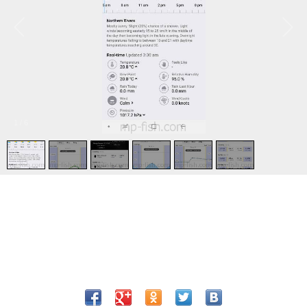
1
/
6