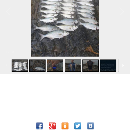
1
/
10