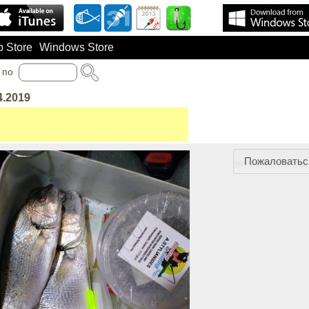
 Store
Windows Store
по
4.2019
Пожаловатьс