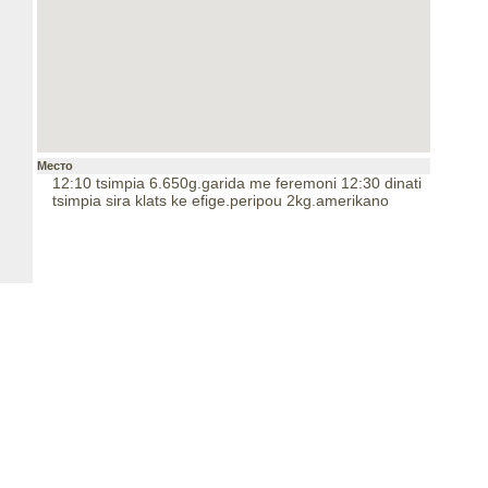
Место
12:10 tsimpia 6.650g.garida me feremoni 12:30 dinati
tsimpia sira klats ke efige.peripou 2kg.amerikano