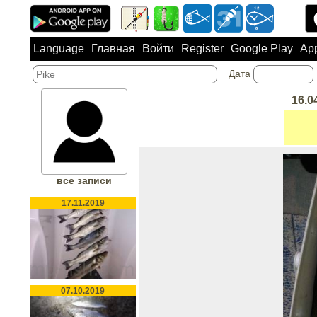
Language
Главная
Войти
Register
Google Play
App
Дата
16.0
все записи
17.11.2019
07.10.2019