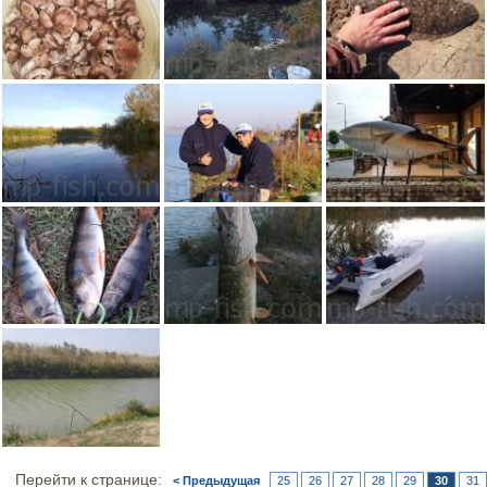
Перейти к странице:
< Предыдущая
25
26
27
28
29
30
31