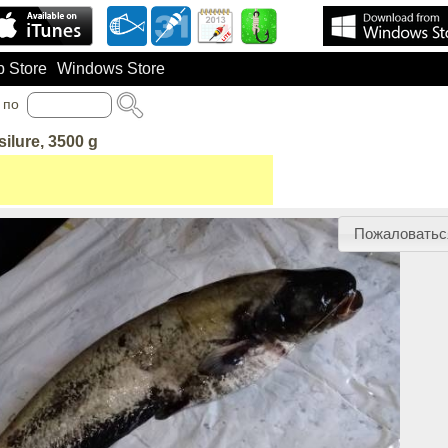
 Store
Windows Store
по
silure, 3500 g
Пожаловатьс