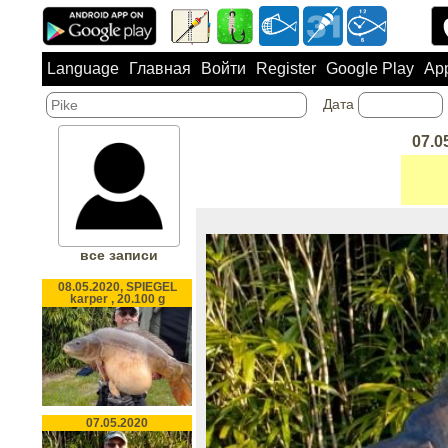
Language
Главная
Войти
Register
Google Play
App
Дата
07.0
все записи
08.05.2020, SPIEGEL
karper , 20.100 g
07.05.2020