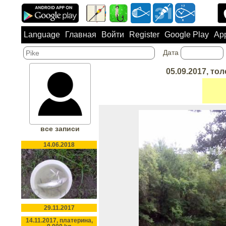
Language
Главная
Войти
Register
Google Play
App
Дата
05.09.2017, тол
все записи
14.06.2018
29.11.2017
14.11.2017, платерина,