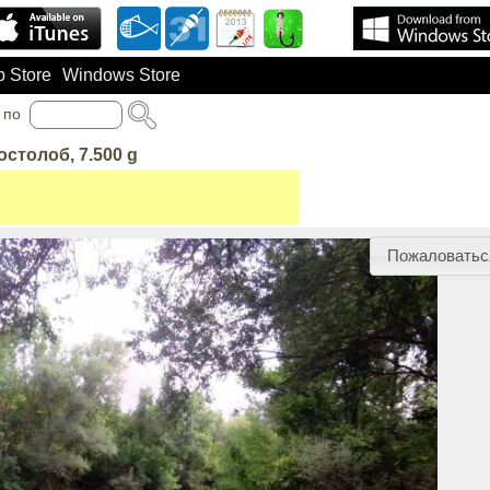
 Store
Windows Store
по
остолоб, 7.500 g
Пожаловатьс