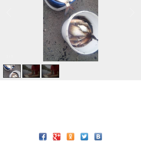
1
/
3