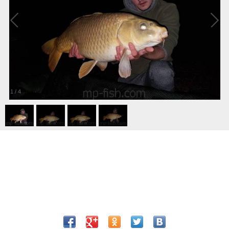
1
/
4