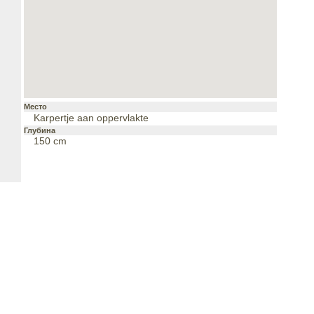
Место
Karpertje aan oppervlakte
Глубина
150 cm