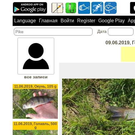
Language
Главная
Войти
Register
Google Play
App
Дата
09.06.2019, 
все записи
11.06.2019, Окунь, 105 g
11.06.2019, Голавль, 500
g