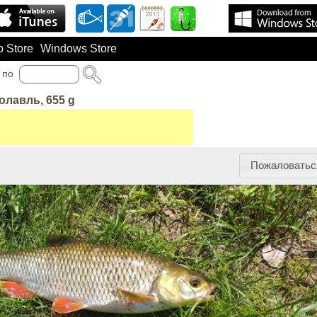
 Store
Windows Store
по
Голавль, 655 g
Пожаловатьс