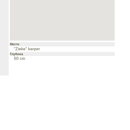
Место
"Zieke" karper
Глубина
50 cm